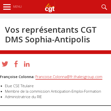
Aller
Recherche
MENU
au
contenu
principal
Vos représentants CGT
DMS Sophia-Antipolis
Françoise Colonna:
Francoise.Colonna@fr.thalesgroup.com
Elue CSE Titulaire
Membre de la commission Anticipation-Emploi-Formation
Administratrice du RIE