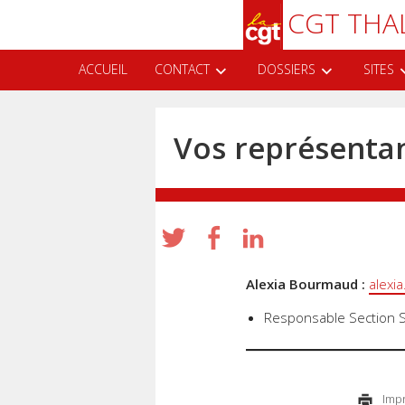
Aller
Recherche
CGT THA
au
contenu
principal
ACCUEIL
CONTACT
DOSSIERS
SITES
Vos représenta
Alexia Bourmaud :
alexi
Responsable Section S
Impr