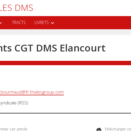
LES DMS
TRACTS
LIVRETS
nts CGT DMS Elancourt
a.bourmaud@fr.thalesgroup.com
yndicale (RSS)
imer cet article
Télécharger cet