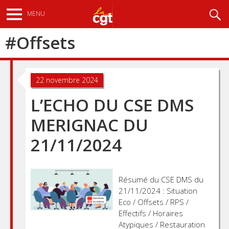
Aller
Recherche
MENU
au
contenu
#
Offsets
principal
22 novembre 2024
L’ECHO DU CSE DMS
MERIGNAC DU
21/11/2024
Résumé du CSE DMS du
21/11/2024 : Situation
Eco / Offsets / RPS /
Effectifs / Horaires
Atypiques / Restauration