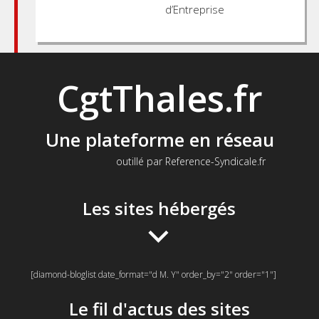
d’Entreprise
CgtThales.fr
Une plateforme en réseau
outillé par Reference-Syndicale.fr
Les sites hébergés
[diamond-bloglist date_format="d M. Y" order_by="2" order="1"]
Le fil d'actus des sites