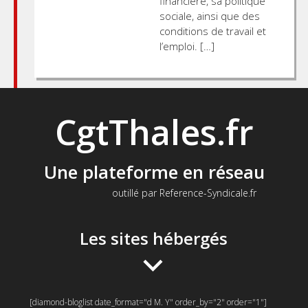
financière, sa politique
sociale, ainsi que des
conditions de travail et
l’emploi. […]
CgtThales.fr
Une plateforme en réseau
outillé par Reference-Syndicale.fr
Les sites hébergés
[diamond-bloglist date_format="d M. Y" order_by="2" order="1"]