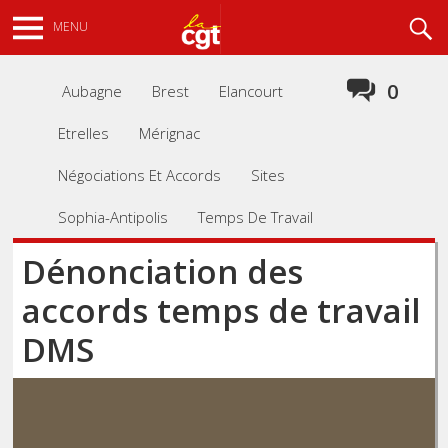
Aller
Recherche
MENU
au
contenu
principal
0
Aubagne
Brest
Elancourt
Etrelles
Mérignac
Négociations Et Accords
Sites
Sophia-Antipolis
Temps De Travail
Dénonciation des
accords temps de travail
DMS